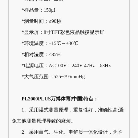
*样品量：150μl
*测量时间：≤90秒
*显示屏：8寸TFT彩色液晶触摸显示屏
*环境温度：+15℃～+30℃
*相对湿度：≤85%
*电源电压：AC100V—240V 47Hz—63Hz
*大气压范围：525~795mmHg
PL2000PLUS万搏体育(中国)特点：
1、采用湿式测量原理，重复性好，准确性高;避
免其他测量原理导致的麻烦。
2、采用血气、生化、电解质一体化设计，为临